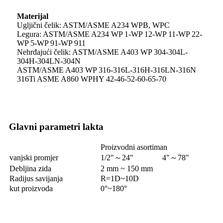
Materijal
Ugljični čelik: ASTM/ASME A234 WPB, WPC
Legura: ASTM/ASME A234 WP 1-WP 12-WP 11-WP 22-
WP 5-WP 91-WP 911
Nehrđajući čelik: ASTM/ASME A403 WP 304-304L-
304H-304LN-304N
ASTM/ASME A403 WP 316-316L-316H-316LN-316N
316Ti ASME A860 WPHY 42-46-52-60-65-70
Glavni parametri lakta
Proizvodni asortiman
vanjski promjer
1/2"
～
24"
4"
～
78"
Debljina zida
2 mm ~ 150 mm
Radijus savijanja
R=1D~10D
kut proizvoda
0°~180°