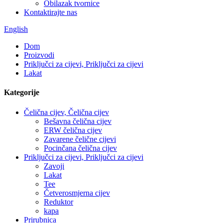
Obilazak tvornice
Kontaktirajte nas
English
Dom
Proizvodi
Priključci za cijevi, Priključci za cijevi
Lakat
Kategorije
Čelična cijev, Čelična cijev
Bešavna čelična cijev
ERW čelična cijev
Zavarene čelične cijevi
Pocinčana čelična cijev
Priključci za cijevi, Priključci za cijevi
Zavoji
Lakat
Tee
Četverosmjerna cijev
Reduktor
kapa
Prirubnica