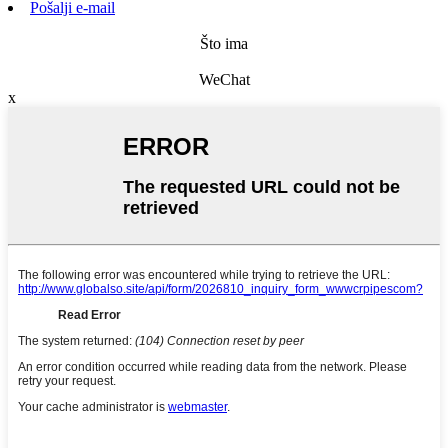
Pošalji e-mail
Što ima
WeChat
x