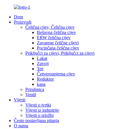
Dom
Proizvodi
Čelična cijev, Čelična cijev
Bešavna čelična cijev
ERW čelična cijev
Zavarene čelične cijevi
Pocinčana čelična cijev
Priključci za cijevi, Priključci za cijevi
Lakat
Zavoji
Tee
Četverosmjerna cijev
Reduktor
kapa
Prirubnica
Ventil
Vijesti
Vijesti o tvrtki
Vijesti iz industrije
Vijesti o izložbi
Često postavljana pitanja
O nama