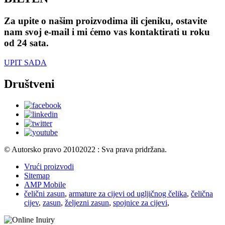
Za upite o našim proizvodima ili cjeniku, ostavite
nam svoj e-mail i mi ćemo vas kontaktirati u roku
od 24 sata.
UPIT SADA
Društveni
© Autorsko pravo 20102022 : Sva prava pridržana.
Vrući proizvodi
Sitemap
AMP Mobile
čelični zasun
,
armature za cijevi od ugljičnog čelika
,
čelična
cijev
,
zasun
,
željezni zasun
,
spojnice za cijevi
,