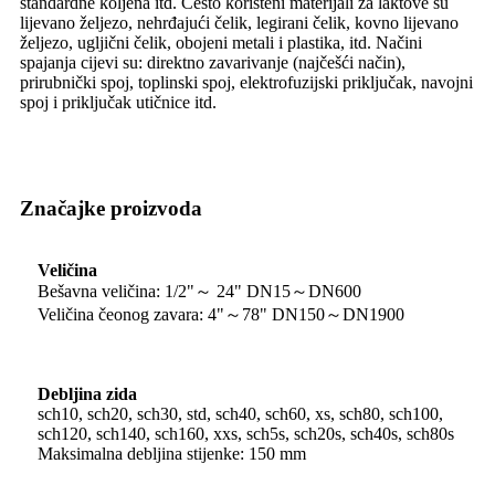
standardne koljena itd. Često korišteni materijali za laktove su
lijevano željezo, nehrđajući čelik, legirani čelik, kovno lijevano
željezo, ugljični čelik, obojeni metali i plastika, itd. Načini
spajanja cijevi su: direktno zavarivanje (najčešći način),
prirubnički spoj, toplinski spoj, elektrofuzijski priključak, navojni
spoj i priključak utičnice itd.
Značajke proizvoda
Veličina
Bešavna veličina: 1/2"～ 24" DN15～DN600
Veličina čeonog zavara: 4"～78" DN150～DN1900
Debljina zida
sch10, sch20, sch30, std, sch40, sch60, xs, sch80, sch100,
sch120, sch140, sch160, xxs, sch5s, sch20s, sch40s, sch80s
Maksimalna debljina stijenke: 150 mm