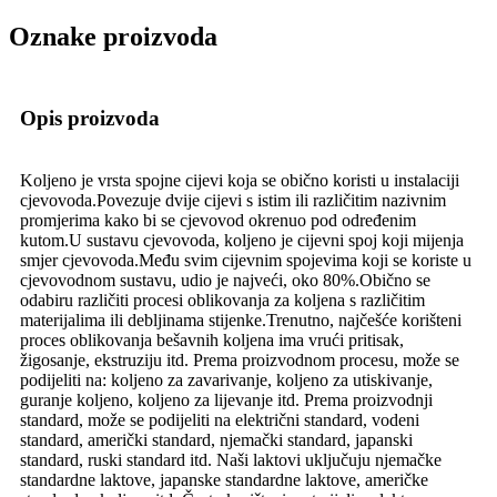
Oznake proizvoda
Opis proizvoda
Koljeno je vrsta spojne cijevi koja se obično koristi u instalaciji
cjevovoda.Povezuje dvije cijevi s istim ili različitim nazivnim
promjerima kako bi se cjevovod okrenuo pod određenim
kutom.U sustavu cjevovoda, koljeno je cijevni spoj koji mijenja
smjer cjevovoda.Među svim cijevnim spojevima koji se koriste u
cjevovodnom sustavu, udio je najveći, oko 80%.Obično se
odabiru različiti procesi oblikovanja za koljena s različitim
materijalima ili debljinama stijenke.Trenutno, najčešće korišteni
proces oblikovanja bešavnih koljena ima vrući pritisak,
žigosanje, ekstruziju itd. Prema proizvodnom procesu, može se
podijeliti na: koljeno za zavarivanje, koljeno za utiskivanje,
guranje koljeno, koljeno za lijevanje itd. Prema proizvodnji
standard, može se podijeliti na električni standard, vodeni
standard, američki standard, njemački standard, japanski
standard, ruski standard itd. Naši laktovi uključuju njemačke
standardne laktove, japanske standardne laktove, američke