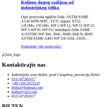
Koljeno dugog radijusa od
industrijskog čelika
Opis proizvoda ugljični čelik: ASTM/ASME
A234 WPB-WPC, ST37, legura: ST52,
12CrMo, 15CrMo, WP 1-WP 12, WP 11-WP 22,
WP 5-WP 91-WP 911 nehrđajući čelik ASME
A/ASTM3 WP 304- 304L-304H-304LN-304N
ASTM/ASME A403 WP 316-316L-316Ti…
Pogledajte više proizvoda
>
Kontaktirajte nas
Industrijska zona Bobei, grad Cangzhou, provincija Hebei
0311-87282417
+86 13012021525
brdou@hotmail.com
brdou@163.com
0311-87282417
BILTEN