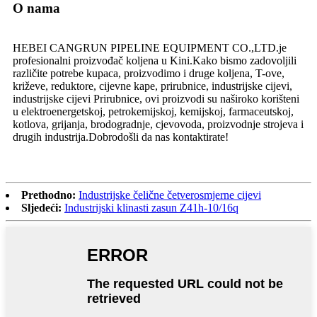
O nama
HEBEI CANGRUN PIPELINE EQUIPMENT CO.,LTD.je
profesionalni proizvođač koljena u Kini.Kako bismo zadovoljili
različite potrebe kupaca, proizvodimo i druge koljena, T-ove,
križeve, reduktore, cijevne kape, prirubnice, industrijske cijevi,
industrijske cijevi Prirubnice, ovi proizvodi su naširoko korišteni
u elektroenergetskoj, petrokemijskoj, kemijskoj, farmaceutskoj,
kotlova, grijanja, brodogradnje, cjevovoda, proizvodnje strojeva i
drugih industrija.Dobrodošli da nas kontaktirate!
Prethodno:
Industrijske čelične četverosmjerne cijevi
Sljedeći:
Industrijski klinasti zasun Z41h-10/16q