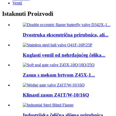
Ventil
Istaknuti Proizvodi
Dvostruka ekscentrična prirubnica, ali...
Kuglasti ventil od nehrđajućeg čelika...
Zasun s mekom brtvom Z45X-1...
Klinasti zasun Z41T/W-10/16Q
Industrijska čelična slijepa prirubnica