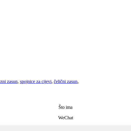
ezni zasun
,
spojnice za cijevi
,
čelični zasun
,
Što ima
WeChat