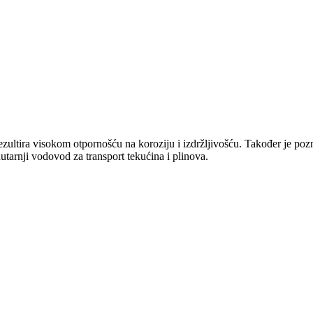
rezultira visokom otpornošću na koroziju i izdržljivošću. Također je poz
utarnji vodovod za transport tekućina i plinova.