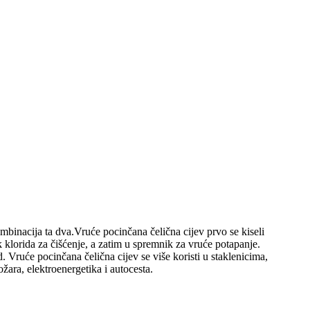
ombinacija ta dva.Vruće pocinčana čelična cijev prvo se kiseli
 klorida za čišćenje, a zatim u spremnik za vruće potapanje.
td. Vruće pocinčana čelična cijev se više koristi u staklenicima,
ožara, elektroenergetika i autocesta.