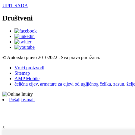
UPIT SADA
Društveni
© Autorsko pravo 20102022 : Sva prava pridržana.
Vrući proizvodi
Sitemap
AMP Mobile
čelična cijev
,
armature za cijevi od ugljičnog čelika
,
zasun
,
želj
Pošalji e-mail
x