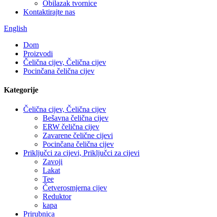
Obilazak tvornice
Kontaktirajte nas
English
Dom
Proizvodi
Čelična cijev, Čelična cijev
Pocinčana čelična cijev
Kategorije
Čelična cijev, Čelična cijev
Bešavna čelična cijev
ERW čelična cijev
Zavarene čelične cijevi
Pocinčana čelična cijev
Priključci za cijevi, Priključci za cijevi
Zavoji
Lakat
Tee
Četverosmjerna cijev
Reduktor
kapa
Prirubnica