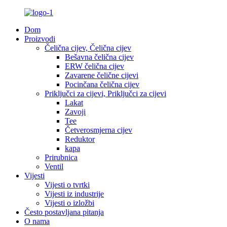
Dom
Proizvodi
Čelična cijev, Čelična cijev
Bešavna čelična cijev
ERW čelična cijev
Zavarene čelične cijevi
Pocinčana čelična cijev
Priključci za cijevi, Priključci za cijevi
Lakat
Zavoji
Tee
Četverosmjerna cijev
Reduktor
kapa
Prirubnica
Ventil
Vijesti
Vijesti o tvrtki
Vijesti iz industrije
Vijesti o izložbi
Često postavljana pitanja
O nama