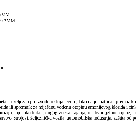
.6MM
19.2MM
ni.
etala i željeza i proizvodnju sloja legure, tako da je matrica i premaz k
orida ili spremnik za miješanu vodenu otopinu amonijevog klorida i cink
ziju, nije lako hrđati, dugog vijeka trajanja, relativno jeftine cijene, i
rstvo, strojevi, željeznička vozila, automobilska industrija, zaštita od p