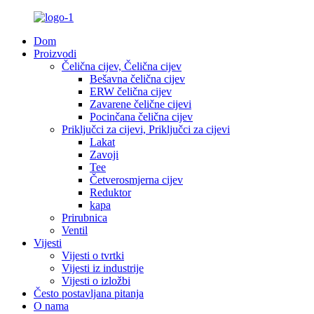
Dom
Proizvodi
Čelična cijev, Čelična cijev
Bešavna čelična cijev
ERW čelična cijev
Zavarene čelične cijevi
Pocinčana čelična cijev
Priključci za cijevi, Priključci za cijevi
Lakat
Zavoji
Tee
Četverosmjerna cijev
Reduktor
kapa
Prirubnica
Ventil
Vijesti
Vijesti o tvrtki
Vijesti iz industrije
Vijesti o izložbi
Često postavljana pitanja
O nama