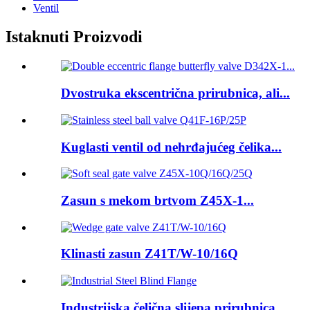
Ventil
Istaknuti Proizvodi
Dvostruka ekscentrična prirubnica, ali...
Kuglasti ventil od nehrđajućeg čelika...
Zasun s mekom brtvom Z45X-1...
Klinasti zasun Z41T/W-10/16Q
Industrijska čelična slijepa prirubnica