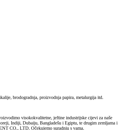
kalije, brodogradnja, proizvodnja papira, metalurgija itd.
imo visokokvalitetne, jeftine industrijske cijevi za naše
 Koreji, Indiji, Dubaiju, Bangladešu i Egiptu, te drugim zemljama i
PMENT CO., LTD. Očekujemo suradnju s vama.