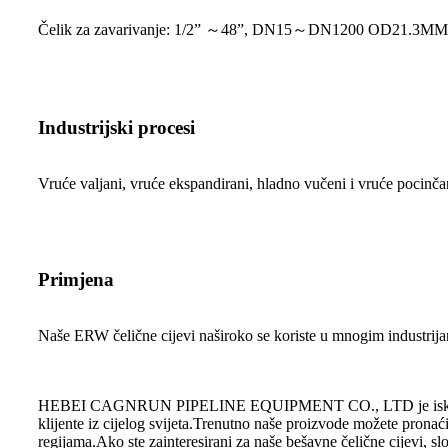
Čelik za zavarivanje: 1/2” ～48”, DN15～DN1200 OD21.3
Industrijski procesi
Vruće valjani, vruće ekspandirani, hladno vučeni i vruće pocinča
Primjena
Naše ERW čelične cijevi naširoko se koriste u mnogim industrijama
HEBEI CAGNRUN PIPELINE EQUIPMENT CO., LTD je iskusan proizv
klijente iz cijelog svijeta.Trenutno naše proizvode možete pronaći 
regijama.Ako ste zainteresirani za naše bešavne čelične ci