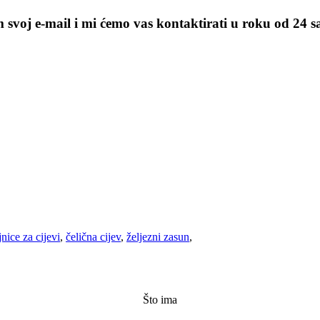
m svoj e-mail i mi ćemo vas kontaktirati u roku od 24 s
nice za cijevi
,
čelična cijev
,
željezni zasun
,
Što ima