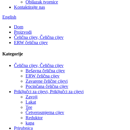
Obilazak tvornice
Kontaktirajte nas
English
Dom
Proizvodi
Čelična cijev, Čelična cijev
ERW čelična cijev
Kategorije
Čelična cijev, Čelična cijev
Bešavna čelična cijev
ERW čelična cijev
Zavarene čelične cijevi
Pocinčana čelična cijev
Priključci za cijevi, Priključci za cijevi
Zavoji
Lakat
Tee
Četverosmjerna cijev
Reduktor
kapa
Prirubnica