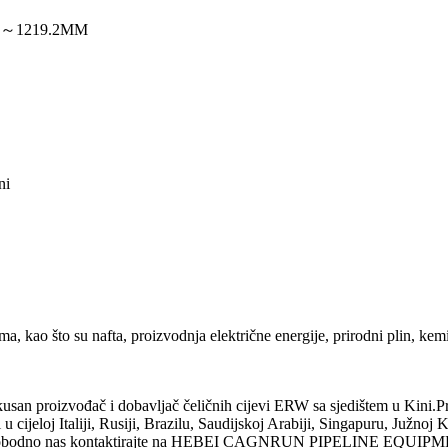
MM～1219.2MM
ni
, kao što su nafta, proizvodnja električne energije, prirodni plin, kemi
ođač i dobavljač čeličnih cijevi ERW sa sjedištem u Kini.Proizvod
u cijeloj Italiji, Rusiji, Brazilu, Saudijskoj Arabiji, Singapuru, Južnoj
jevi, slobodno nas kontaktirajte na HEBEI CAGNRUN PIPELINE EQUI