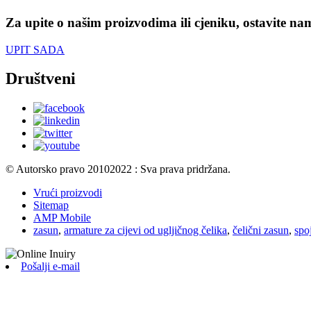
Za upite o našim proizvodima ili cjeniku, ostavite na
UPIT SADA
Društveni
© Autorsko pravo 20102022 : Sva prava pridržana.
Vrući proizvodi
Sitemap
AMP Mobile
zasun
,
armature za cijevi od ugljičnog čelika
,
čelični zasun
,
spoj
Pošalji e-mail