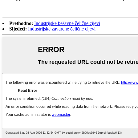
Prethodno:
Industrijske bešavne čelične cijevi
Sljedeći:
Industrijske zavarene čelične cijevi